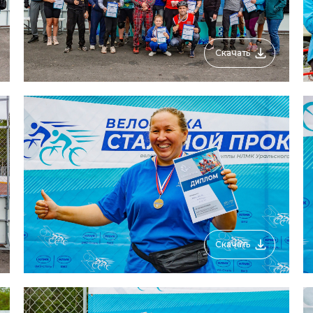
Скачать
Скачать