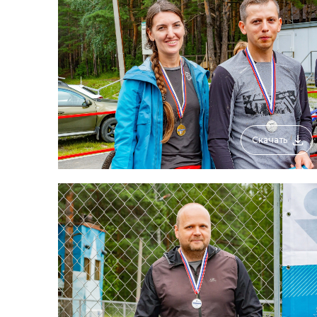
Скачать