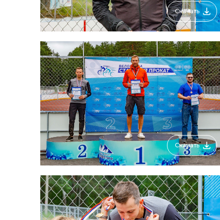
Скачать
Скачать