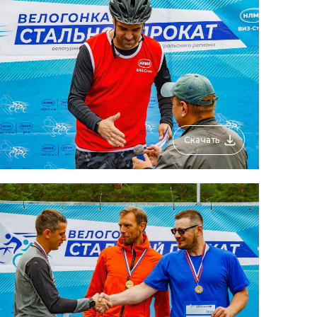
Скачать