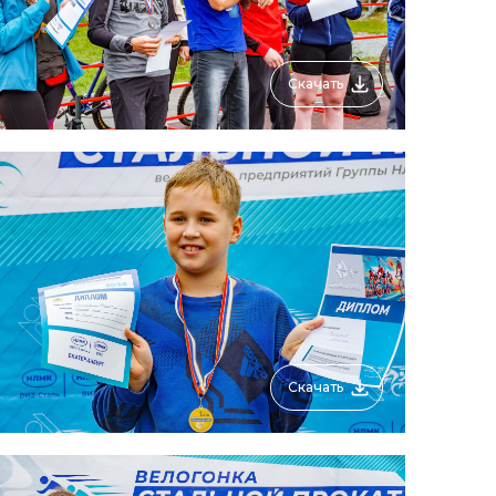
Скачать
Скачать