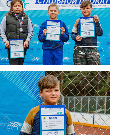
Скачать
Скачать