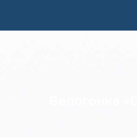
Велогонка «С