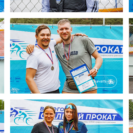
Скачать