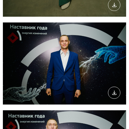
Скачать
Скачать