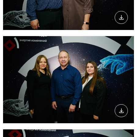
Скачать
Скачать