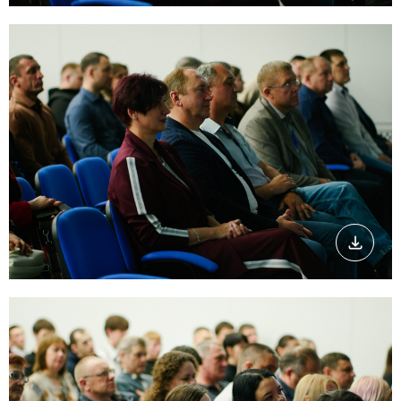
Скачать