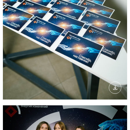
Скачать