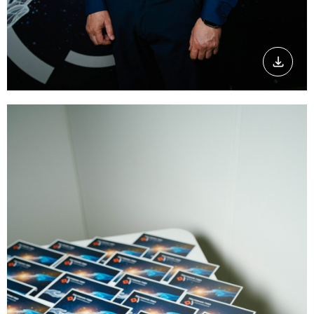
Скачать