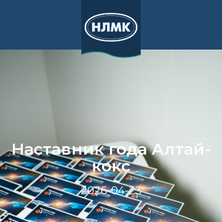
Наставник года Алтай-
кокс
2026-04-23