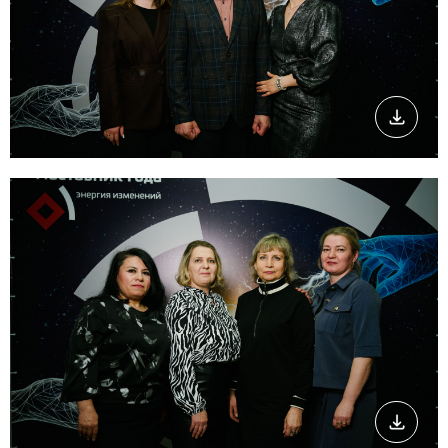
Скачать
Скачать