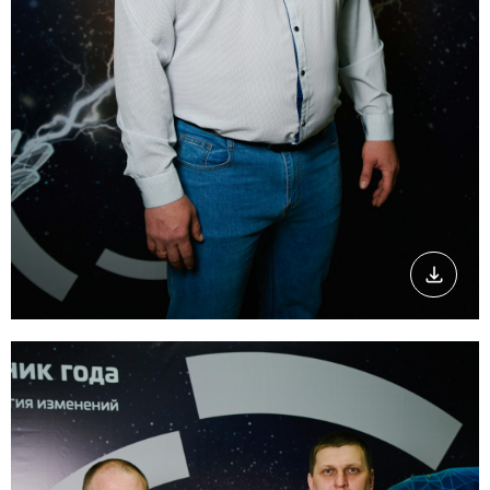
Скачать