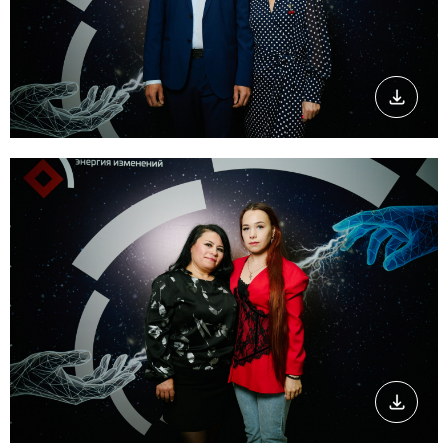
Скачать
Скачать