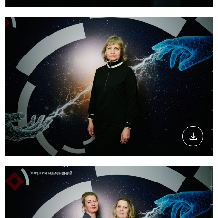
Скачать