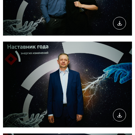
Скачать
Скачать