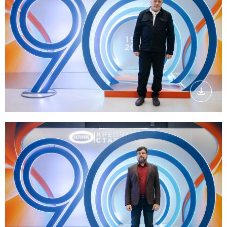
Скачать