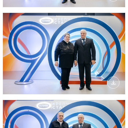
Скачать