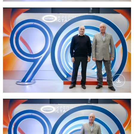
Скачать