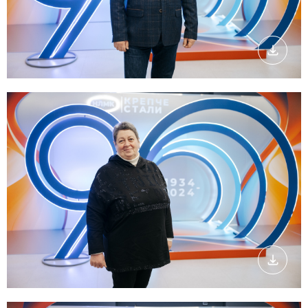
Скачать
Скачать