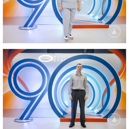
Скачать
Скачать