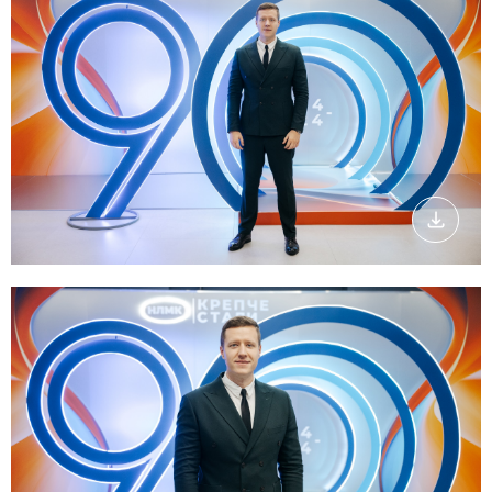
Скачать