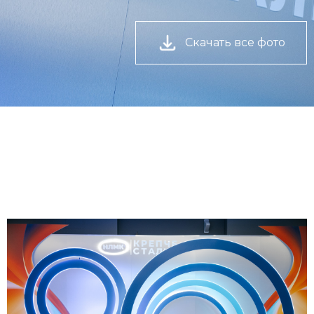
Скачать все фото