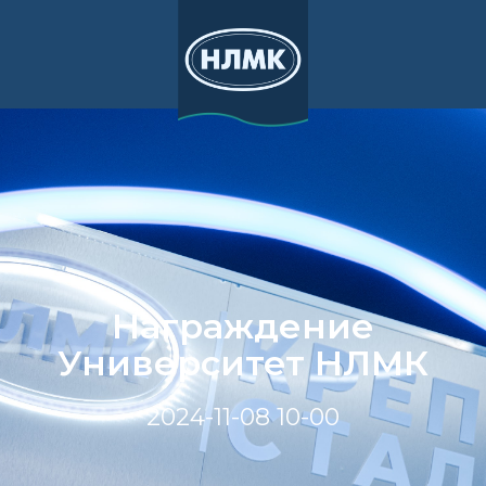
Награждение
Университет НЛМК
2024-11-08 10-00