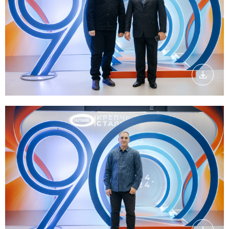
Скачать