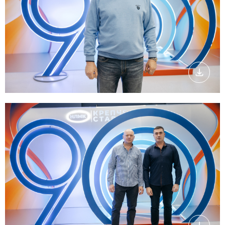
Скачать