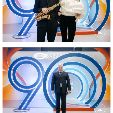
Скачать
Скачать