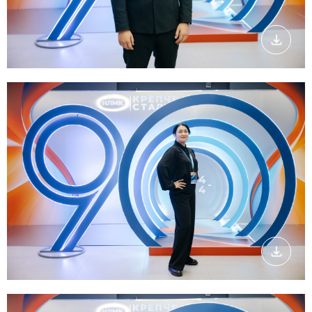
Скачать
Скачать