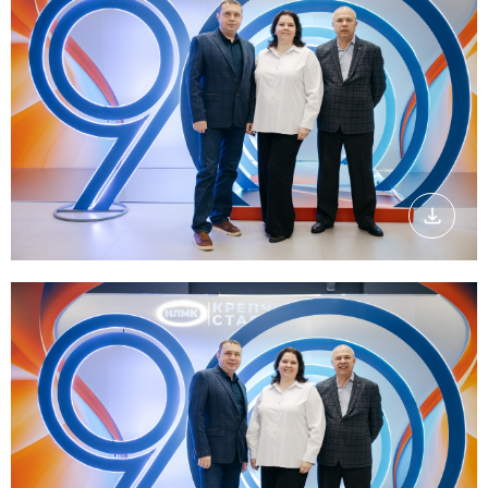
Скачать