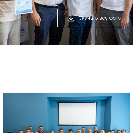
Скачать все фото