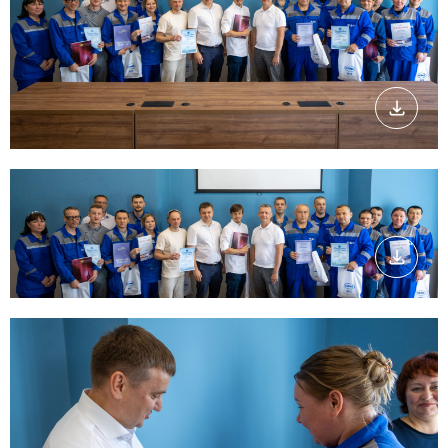
Скачать
Скачать