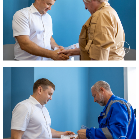
Скачать