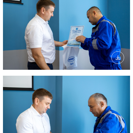
Скачать