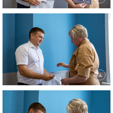
Скачать