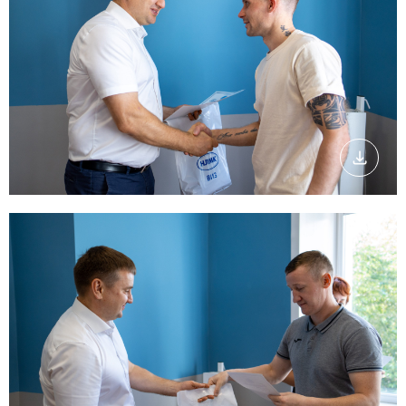
Скачать