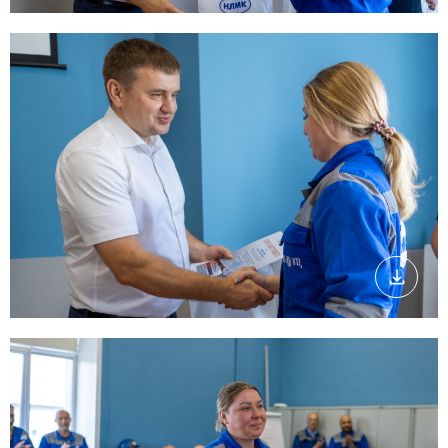
Скачать