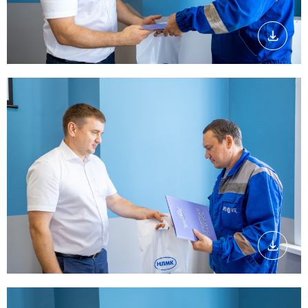
Скачать
Скачать