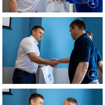
Скачать
Скачать