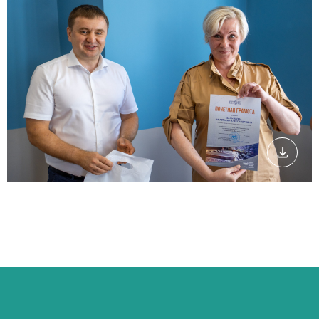
Скачать