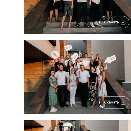
Скачать
Скачать