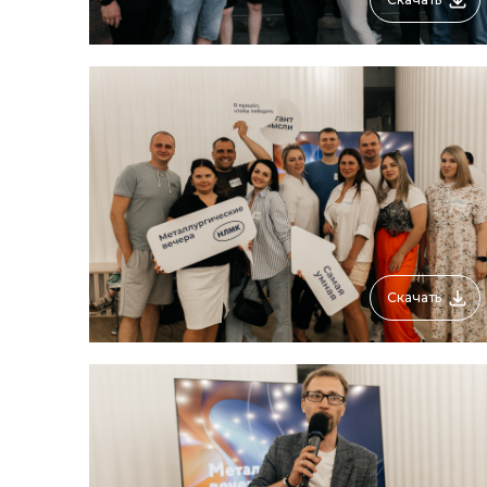
Скачать