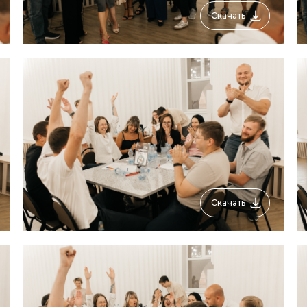
Скачать
Скачать