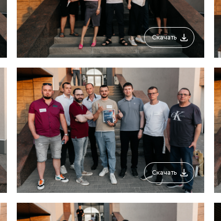
Скачать
Скачать