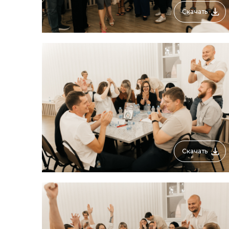
Скачать
Скачать