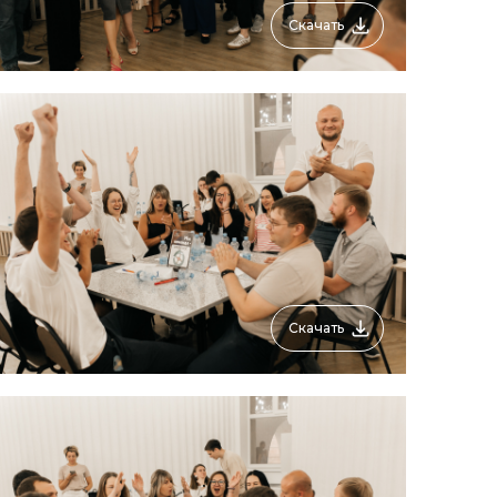
Скачать
Скачать