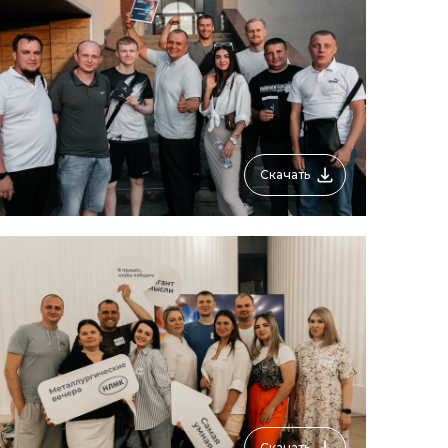
Скачать
Скачать