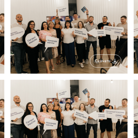
Скачать