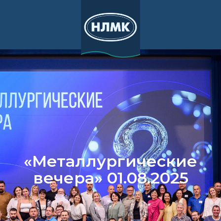
«Металлургические
вечера» 01.08.2025