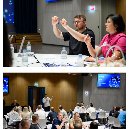
Скачать