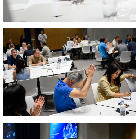
Скачать
Скачать