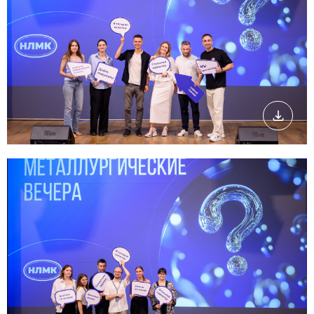
Скачать