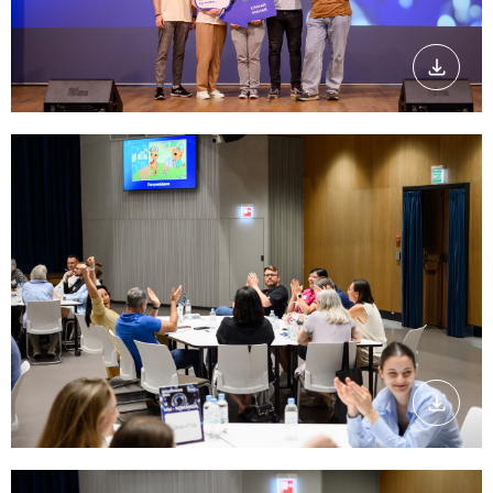
Скачать
Скачать