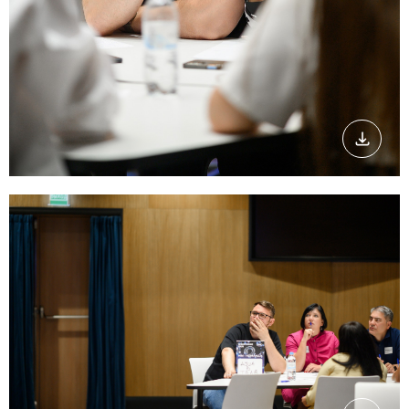
Скачать