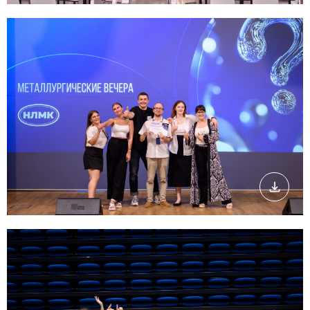
Скачать