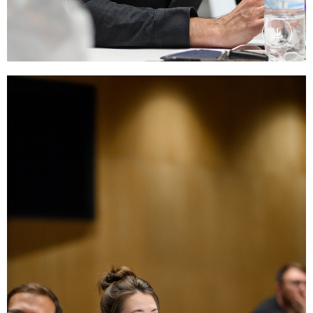
Скачать