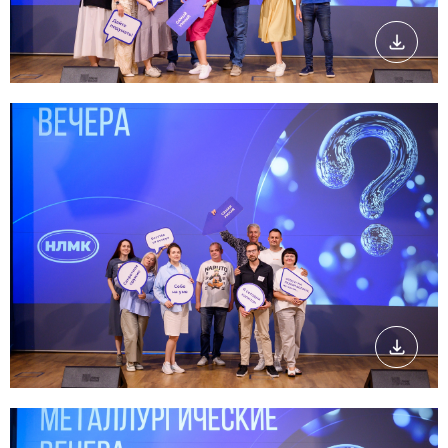
Скачать
Скачать