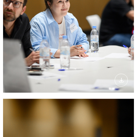
Скачать