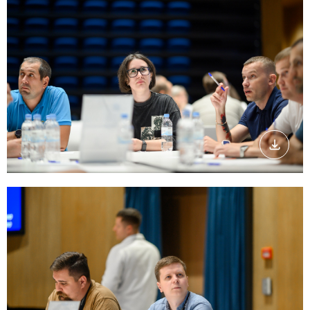
Скачать