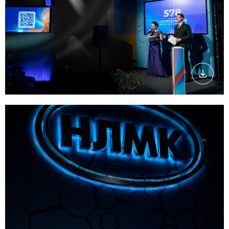
Скачать