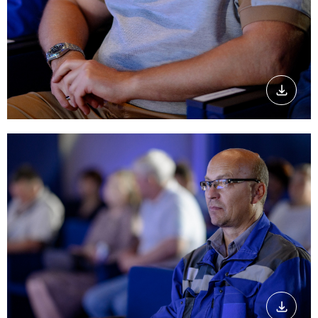
Скачать
Скачать