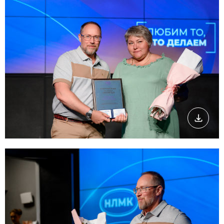
Скачать