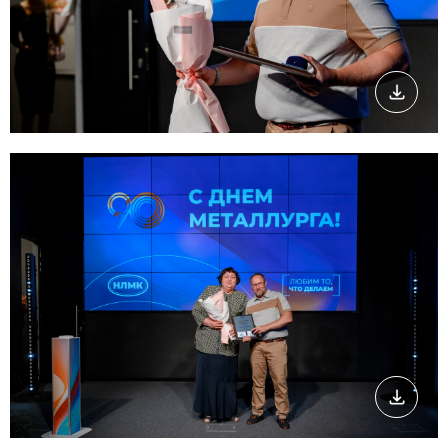
Скачать
Скачать