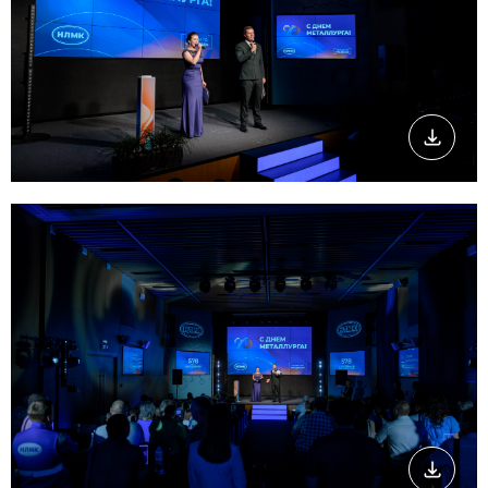
Скачать
Скачать