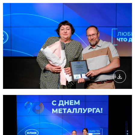
Скачать