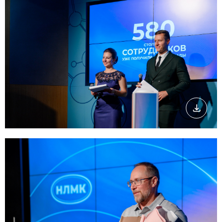
Скачать