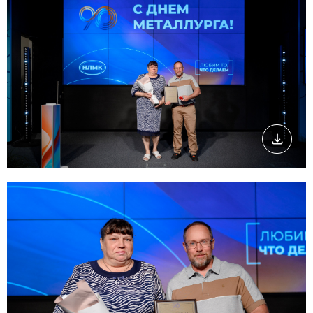
Скачать